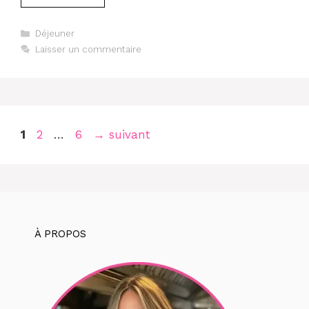
Catégories
Déjeuner
Laisser un commentaire
Page
Page
Page
1
2
…
6
→
suivant
À PROPOS