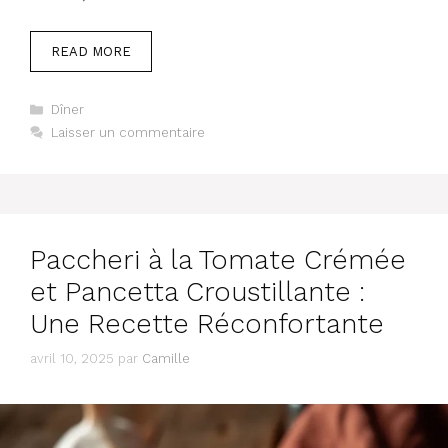
READ MORE
Catégories
Dîner
Laisser un commentaire
Paccheri à la Tomate Crémée
et Pancetta Croustillante :
Une Recette Réconfortante
avril 10, 2025
par
Camille