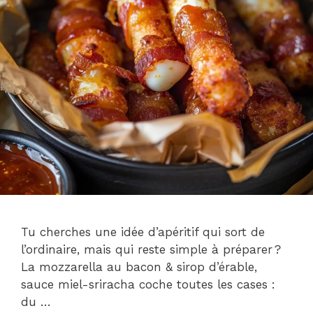
Tu cherches une idée d’apéritif qui sort de
l’ordinaire, mais qui reste simple à préparer ?
La mozzarella au bacon & sirop d’érable,
sauce miel-sriracha coche toutes les cases :
du …