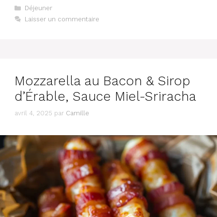
Catégories
Déjeuner
Laisser un commentaire
Mozzarella au Bacon & Sirop
d’Érable, Sauce Miel-Sriracha
avril 4, 2025
par
Camille