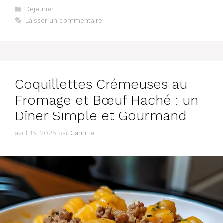
Catégories
Déjeuner
Laisser un commentaire
Coquillettes Crémeuses au
Fromage et Bœuf Haché : un
Dîner Simple et Gourmand
avril 15, 2025
par
Camille