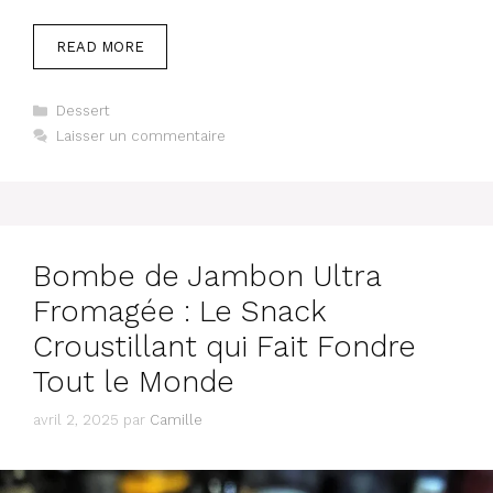
READ MORE
Catégories
Dessert
Laisser un commentaire
Bombe de Jambon Ultra
Fromagée : Le Snack
Croustillant qui Fait Fondre
Tout le Monde
avril 2, 2025
par
Camille