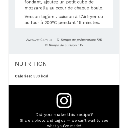
fondant, ajoutez un petit cube de
mozzarella au cœur de chaque boule.
Version légère : cuisson à l’Airfryer ou
au four à 200°C pendant 15 minutes.
Auteure:
Camille
Temps de préparation:
²25
Temps de cuisson :
15
NUTRITION
Calories:
380 kcal
Did you make this recipe?
Share a photo and tag us — we can’t wait to see
what you’ve made!