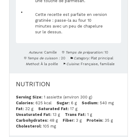
une touche de parmesan.
Cette recette est parfaite en version
gratinée : passe-la au four 10
minutes avec un peu de chapelure
sur le dessus.
Auteure:
Camille
Temps de préparation:
10
Temps de cuisson :
20
Category:
Plat principal
Method:
À la poêle
Cuisine:
Française, familiale
NUTRITION
Serving Size:
1 assiette (environ 300 g)
Calories:
625 kcal
Sugar:
6 g
Sodium:
540 mg
Fat:
32 g
Saturated Fat:
17 g
Unsaturated Fat:
13 g
Trans Fat:
1 g
Carbohydrates:
48 g
Fiber:
3 g
Protein:
35 g
Cholesterol:
105 mg