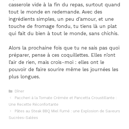
casserole vide à la fin du repas, surtout quand
tout le monde en redemande. Avec des
ingrédients simples, un peu d’amour, et une
touche de fromage fondu, tu tiens là un plat
qui fait du bien à tout le monde, sans chichis.
Alors la prochaine fois que tu ne sais pas quoi
préparer, pense à ces coquillettes. Elles n’ont
l’air de rien, mais crois-moi : elles ont le
pouvoir de faire sourire même les journées les
plus longues.
Catégories
Dîner
Paccheri à la Tomate Crémée et Pancetta Croustillante :
Une Recette Réconfortante
Pâtes au Steak BBQ Miel Fumé : une Explosion de Saveurs
Sucrées-Salées