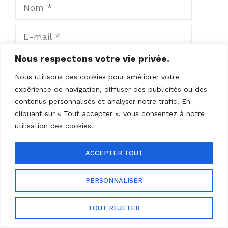
Nom
E-
mail
Nous respectons votre vie privée.
Site
web
Nous utilisons des cookies pour améliorer votre
Enregistrer mon nom, mon e-mail et mon
expérience de navigation, diffuser des publicités ou des
site dans le navigateur pour mon prochain
contenus personnalisés et analyser notre trafic. En
cliquant sur « Tout accepter », vous consentez à notre
commentaire.
utilisation des cookies.
ACCEPTER TOUT
PERSONNALISER
TOUT REJETER
À PROPOS