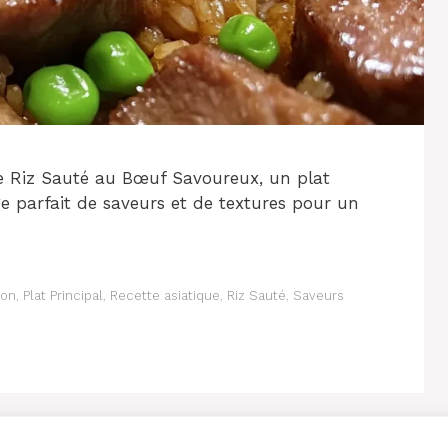
e Riz Sauté au Bœuf Savoureux, un plat
e parfait de saveurs et de textures pour un
son
,
Plat Principal
,
Recette asiatique
,
Riz Sauté
,
Saveurs