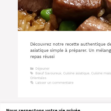
Découvrez notre recette authentique d
asiatique simple à préparer. Un mélang
repas réussi
Catégories
Déjeuner
Étiquettes
Bœuf Savoureux
,
Cuisine asiatique
,
Cuisine mai
Orientales
Laisser un commentaire
Nous respectons votre vie privée.