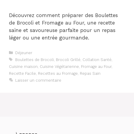
Découvrez comment préparer des Boulettes
de Brocoli et Fromage au Four, une recette
saine et savoureuse parfaite pour un repas
léger ou une entrée gourmande.
Catégories
Déjeuner
Étiquettes
Boulettes de Brocoli
,
Brocoli Grillé
,
Collation Santé
,
Cuisine maison
,
Cuisine Végétarienne
,
Fromage au Four
,
Recette Facile
,
Recettes au Fromage
,
Repas Sain
Laisser un commentaire