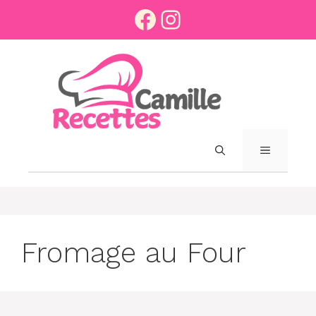
Aller
Facebook
Instagram
au
contenu
MENU
Fromage au Four