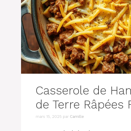
Casserole de H
de Terre Râpées F
mars 15, 2025
par
Camille